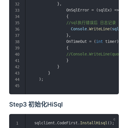
            },
32
                OnSqlError = (sqlEx) =>
33
                {
34
//sql执行错误后 日志记录 (异步
35
Console
.
WriteLine
(
sqlEx
.
M
36
                },
37
                OnTimeOut = (
int
 timer) =>
38
                {
39
//Console.WriteLine(
quot;执
40
                }
41
            }
42
        }
43
    );
44
45
Step3 初始化HiSql
  sqlclient.CodeFirst.
InstallHisql
();
1