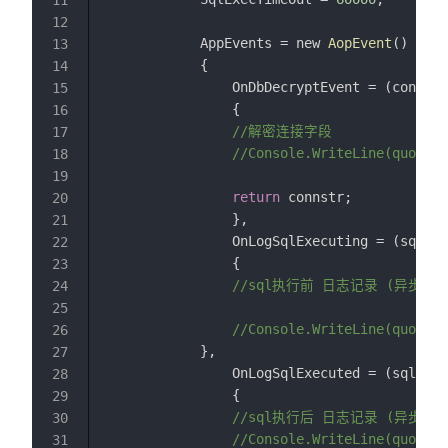
11
12
            AppEvents = new 
AopEvent
()
13
            {
14
                OnDbDecryptEvent = (connstr
15
                {
16
//解密连接字段
17
//Console.WriteLine(
quot;数
18
19
return
 connstr;
20
                },
21
                OnLogSqlExecuting = (sql, p
22
                {
23
//sql执行前 日志记录 (异步)
24
25
//Console.WriteLine(
quot;s
26
            },
27
                OnLogSqlExecuted = (sql, pa
28
                {
29
//sql执行后 日志记录 (异步)
30
//Console.WriteLine(
quot;s
31