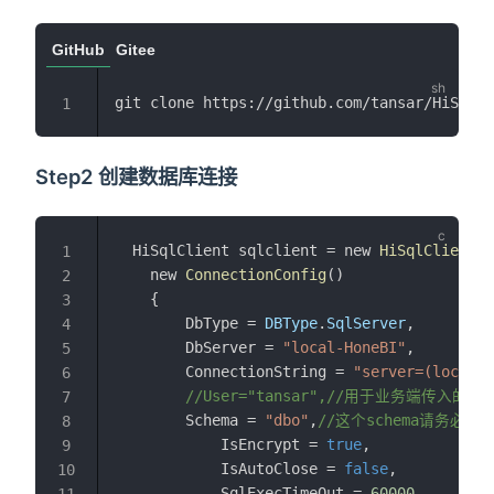
GitHub
Gitee
git clone https://github.com/tansar/HiSql.g
1
Step2 创建数据库连接
  HiSqlClient sqlclient = new 
HiSqlClient
(
1
    new 
ConnectionConfig
()
2
    {
3
        DbType = 
DBType
.
SqlServer
,
4
        DbServer = 
"local-HoneBI"
,
5
        ConnectionString = 
"server=(local);
6
//User="tansar",//用于业务端传入的
7
        Schema = 
"dbo"
,
//这个schema请务必填
8
            IsEncrypt = 
true
,
9
            IsAutoClose = 
false
,
10
            SqlExecTimeOut = 
60000
,