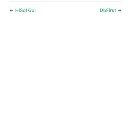
←
HiSql Gui
DbFirst
→