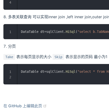
4
多表关联查询 可以实现inner join ,left inner join,outer
DataTable dt=sqlClient.
HiSql
(
"select b.TabNam
1
分页
表示每页显示的大小
表示显示的页码 最小为1
Take
Skip
DataTable dt=sqlClient.
HiSql
(
"select * from H
1
2
在新窗口打开
在 GitHub 上编辑此页