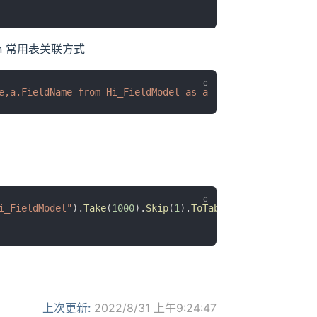
 join 常用表关联方式
e,a.FieldName from Hi_FieldModel as a  inner join  Hi_Ta
i_FieldModel"
).
Take
(
1000
).
Skip
(
1
).
ToTable
();
上次更新:
2022/8/31 上午9:24:47