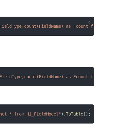
FieldType,count(FieldName) as Fcount from Hi_FieldModel 
FieldType,count(FieldName) as Fcount from Hi_FieldModel 
nct * from Hi_FieldModel"
).
ToTable
();