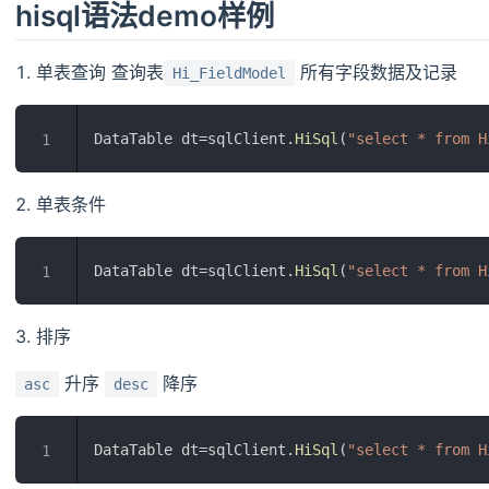
hisql语法demo样例
单表查询 查询表
所有字段数据及记录
Hi_FieldModel
DataTable dt=sqlClient.
HiSql
(
"select * from H
1
单表条件
DataTable dt=sqlClient.
HiSql
(
"select * from H
1
排序
升序
降序
asc
desc
DataTable dt=sqlClient.
HiSql
(
"select * from H
1