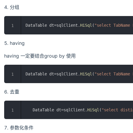
分组
DataTable dt=sqlClient.
HiSql
(
"select TabName 
1
having
having 一定要结合group by 使用
DataTable dt=sqlClient.
HiSql
(
"select TabName 
1
去重
   DataTable dt=sqlClient.
HiSql
(
"select disti
1
参数化条件