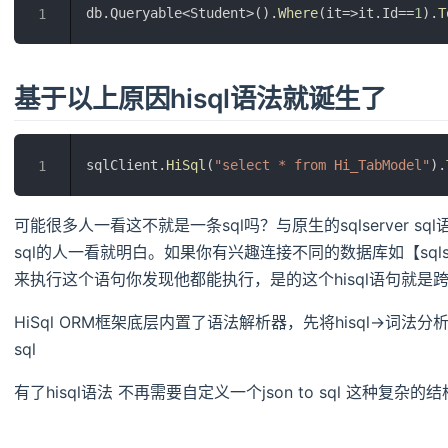
db.Queryable<Student>().
Where
(it=>it.Id==
1
).
T
1
基于以上原因hisql语法就诞生了
sqlClient.
HiSql
(
"select * from Hi_TabModel"
).
1
可能很多人一看这不就是一条sql吗？与原生的sqlserver s
sql的人一看就明白。如果你有兴趣连接不同的数据库如【sqlserver,my
来执行这个语句你发现他都能执行，是的这个hisql语句就是
HiSql ORM框架底层内置了语法解析器，先将hisql->词法分
sql
有了hisql语法 不再需要自定义一个json to sql 这种复