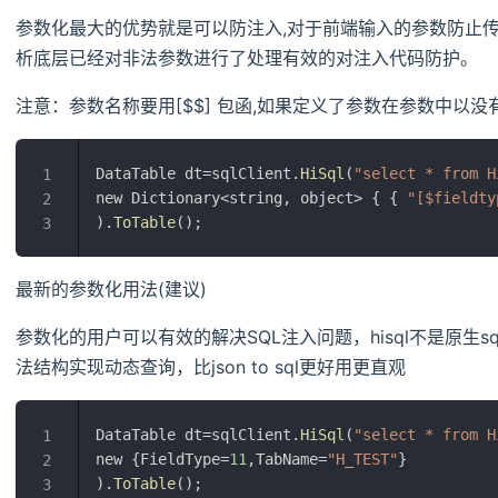
参数化最大的优势就是可以防注入,对于前端输入的参数防止传入
析底层已经对非法参数进行了处理有效的对注入代码防护。
注意：参数名称要用[$$] 包函,如果定义了参数在参数中以
DataTable dt=sqlClient.
HiSql
(
"select * from H
1
new Dictionary<string, object> { { 
"[$fieldty
2
).
ToTable
();
3
最新的参数化用法(建议)
参数化的用户可以有效的解决SQL注入问题，hisql不是原生sq
法结构实现动态查询，比json to sql更好用更直观
DataTable dt=sqlClient.
HiSql
(
"select * from H
1
new {FieldType=
11
,TabName=
"H_TEST"
}
2
).
ToTable
();
3