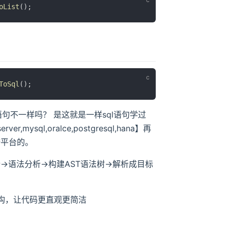
oList
();
ToSql
();
ql语句不一样吗？ 是这就是一样sql语句学过
sql,oralce,postgresql,hana】再
跨平台的。
析->语法分析->构建AST语法树->解析成目标
杂的结构，让代码更直观更简洁