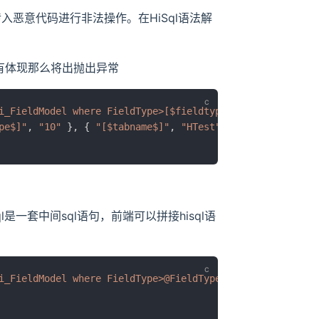
恶意代码进行非法操作。在HiSql语法解
没有体现那么将出抛出异常
i_FieldModel where FieldType>[$fieldtype$] and TabName=[
pe$]"
, 
"10"
 }, { 
"[$tabname$]"
, 
"HTest"
 } }
l是一套中间sql语句，前端可以拼接hisql语
i_FieldModel where FieldType>@FieldType and TabName=@Tab